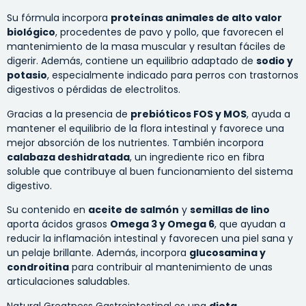
Su fórmula incorpora
proteínas animales de alto valor
biológico
, procedentes de pavo y pollo, que favorecen el
mantenimiento de la masa muscular y resultan fáciles de
digerir. Además, contiene un equilibrio adaptado de
sodio y
potasio
, especialmente indicado para perros con trastornos
digestivos o pérdidas de electrolitos.
Gracias a la presencia de
prebióticos FOS y MOS
, ayuda a
mantener el equilibrio de la flora intestinal y favorece una
mejor absorción de los nutrientes. También incorpora
calabaza deshidratada
, un ingrediente rico en fibra
soluble que contribuye al buen funcionamiento del sistema
digestivo.
Su contenido en
aceite de salmón
y
semillas de lino
aporta ácidos grasos
Omega 3 y Omega 6
, que ayudan a
reducir la inflamación intestinal y favorecen una piel sana y
un pelaje brillante. Además, incorpora
glucosamina y
condroitina
para contribuir al mantenimiento de unas
articulaciones saludables.
Natural Greatness Gastrointestinal es una
dieta