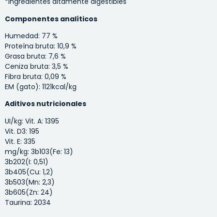
*Ingredientes altamente digestibles
Componentes analíticos
Humedad: 77 %
Proteína bruta: 10,9 %
Grasa bruta: 7,6 %
Ceniza bruta: 3,5 %
Fibra bruta: 0,09 %
EM (gato): 1121kcal/kg
Aditivos nutricionales
UI/kg: Vit. A: 1395
Vit. D3: 195
Vit. E: 335
mg/kg: 3b103(Fe: 13)
3b202(I: 0,51)
3b405(Cu: 1,2)
3b503(Mn: 2,3)
3b605(Zn: 24)
Taurina: 2034