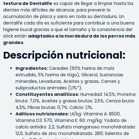
textura de Dentalife
es capaz de llegar a limpiar hasta los
dientes más difíciles de alcanzar, para prevenir la
acumulación de placa y sarro en toda su dentadura. Un
dentalife cada día es suficiente para contribuir a una buena
higiene bucal gracias a que el tamaño y la consistencia del
stick están
adaptados a la mordedura de los perros más
grandes
.
Descripción nutricional:
Ingredientes:
Cereales (60% harina de maíz
extrudido, 5% harina de trigo), Glicerol, Sustancias
minerales, Levaduras, Aceites y grasas, Carnes y
subproductos animales (1,1%*).
Constituyentes analíticos:
Humedad: 14,5%; Proteína
bruta: 7,0%; Aceites y grasas brutos: 2,5%; Ceniza bruta:
4,5%; Fibras brutas: 0,7%; Calcio: 1,1%.
Aditivos nutricionales:
UI/kg: Vitamina A: 8500,
Vitamina D3: 570, Vitamina E: 60. mg/kg: Yodato de
calcio anhidro: 2,2; Sulfato manganoso monohidratado:
12,5; Sulfato de zinc monohidratado: 280; Selenito de