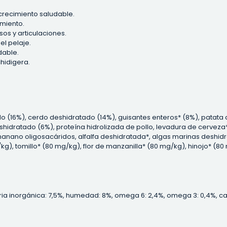
crecimiento saludable.
miento.
os y articulaciones.
el pelaje.
dable.
chidigera.
tado (16%), cerdo deshidratado (14%), guisantes enteros* (8%), patat
shidratado (6%), proteína hidrolizada de pollo, levadura de cervez
 manano oligosacáridos, alfalfa deshidratada*, algas marinas desh
kg), tomillo* (80 mg/kg), flor de manzanilla* (80 mg/kg), hinojo* (
ia inorgánica: 7,5%, humedad: 8%, omega 6: 2,4%, omega 3: 0,4%, calci