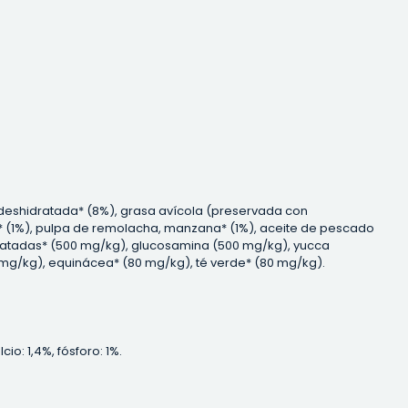
a deshidratada* (8%), grasa avícola (preservada con
a* (1%), pulpa de remolacha, manzana* (1%), aceite de pescado
idratadas* (500 mg/kg), glucosamina (500 mg/kg), yucca
80 mg/kg), equinácea* (80 mg/kg), té verde* (80 mg/kg).
o: 1,4%, fósforo: 1%.