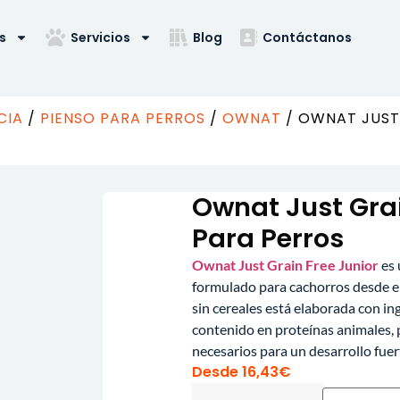
s
Servicios
Blog
Contáctanos
CIA
/
PIENSO PARA PERROS
/
OWNAT
/ OWNAT JUST 
Ownat Just Grai
Para Perros
Ownat Just Grain Free Junior
es 
formulado para cachorros desde el 
sin cereales está elaborada con in
contenido en proteínas animales, 
necesarios para un desarrollo fuer
Desde
16,43
€