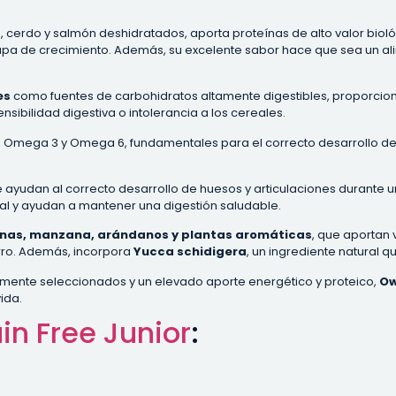
lo, cerdo y salmón deshidratados, aporta proteínas de alto valor bio
etapa de crecimiento. Además, su excelente sabor hace que sea un a
es
como fuentes de carbohidratos altamente digestibles, proporcion
sibilidad digestiva o intolerancia a los cereales.
os Omega 3 y Omega 6, fundamentales para el correcto desarrollo del
ue ayudan al correcto desarrollo de huesos y articulaciones durante u
inal y ayudan a mantener una digestión saludable.
inas, manzana, arándanos y plantas aromáticas
, que aportan 
orro. Además, incorpora
Yucca schidigera
, un ingrediente natural q
mente seleccionados y un elevado aporte energético y proteico,
Ow
ida.
in Free Junior
: