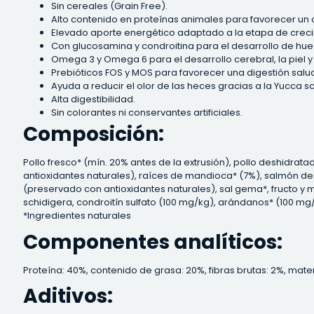
Sin cereales (Grain Free).
Alto contenido en proteínas animales para favorecer un 
Elevado aporte energético adaptado a la etapa de creci
Con glucosamina y condroitina para el desarrollo de hues
Omega 3 y Omega 6 para el desarrollo cerebral, la piel y 
Prebióticos FOS y MOS para favorecer una digestión salu
Ayuda a reducir el olor de las heces gracias a la Yucca s
Alta digestibilidad.
Sin colorantes ni conservantes artificiales.
Composición:
Pollo fresco* (mín. 20% antes de la extrusión), pollo deshidra
antioxidantes naturales), raíces de mandioca* (7%), salmón de
(preservado con antioxidantes naturales), sal gema*, fructo y
schidigera, condroitín sulfato (100 mg/kg), arándanos* (100 mg/
*Ingredientes naturales
Componentes analíticos:
Proteína: 40%, contenido de grasa: 20%, fibras brutas: 2%, mater
Aditivos: