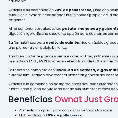
saludable.
Gracias a su contenido en
20% de pollo fresco
, junto con pol
cubrir las elevadas necesidades nutricionales propias de la 
exigentes.
Al no contener cereales, utiliza
patata, mandioca y guisant
digestión ligera. Es una excelente opción para cachorros con sen
Su fórmula incorpora
aceite de salmón
, rico en ácidos gras
una piel sana y un pelaje brillante.
También contiene
glucosamina y condroitina
, nutrientes q
prebióticos FOS y MOS favorecen el equilibrio de la flora intest
La receta se completa con
levadura de cerveza, algas mar
sistema inmunitario y favorecer el bienestar general del cach
Gracias a la combinación de ingredientes naturales cuidadosa
fuerte, sano y lleno de vitalidad desde sus primeros meses de v
Beneficios
Ownat Just Gra
Alimento completo para cachorros de todas las razas.
Elaborado con
20% de pollo fresco
.