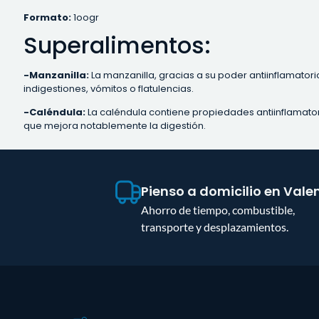
Formato:
1oogr
Superalimentos:
-Manzanilla:
La manzanilla, gracias a su poder antiinflamatori
indigestiones, vómitos o flatulencias.
-Caléndula:
La caléndula contiene propiedades antiinflamator
que mejora notablemente la digestión.
Pienso a domicilio en Vale
Ahorro de tiempo, combustible,
transporte y desplazamientos.