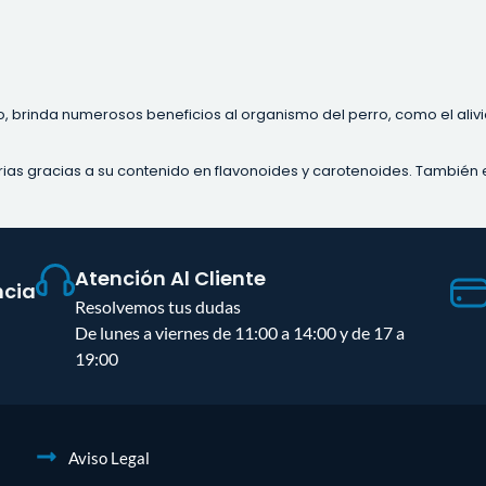
o, brinda numerosos beneficios al organismo del perro, como el alivi
ias gracias a su contenido en flavonoides y carotenoides. También e
Atención Al Cliente
ncia
Resolvemos tus dudas
De lunes a viernes de 11:00 a 14:00 y de 17 a
19:00
Aviso Legal