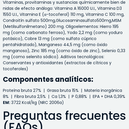
Vitaminas, provitaminas y sustancias químicamente bien de
nidas de efecto análogo: Vitamina A 16000 U.I., Vitamina D3
1550 U.I., Vitamina E (α-tocoferol) 110 mg, Vitamina C 100 mg,
Condroitín sulfato 500mg,Glucosaminasulfato500mg,MSM
(Metilsulfonilmetano) 200 mg. Oligoelementos: Hierro 195
mg (como carbonato ferroso), Yodo 2,2 mg (como yoduro
potásico), Cobre 13 mg (como sulfato cúprico
pentahidratado), Manganeso 44,5 mg (como óxido
manganoso), Zinc 185 mg (como óxido de zinc), Selenio 0,33
mg (como selenito sódico). Aditivos tecnológicos:
Conservantes y antioxidantes (extractos de cítricos y
tocoferoles)
Componentes analíticos:
Proteína bruta 27% | Grasa bruta 15% | Materia inorgánica
8% | Fibra bruta 2,5% | Ca 1,3% | P 0,88% | EPA + DHA 0,39%
EM:
3722 Kcal/kg (NRC 2006a)
Preguntas frecuentes
(FAQs)