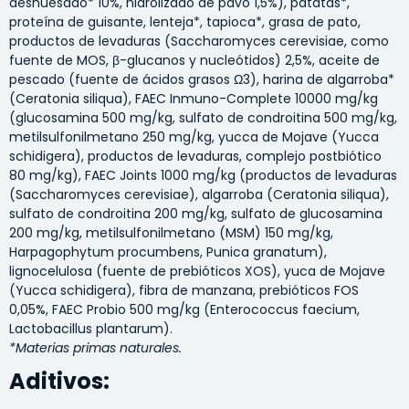
deshuesado* 10%, hidrolizado de pavo 1,5%), patatas*,
proteína de guisante, lenteja*, tapioca*, grasa de pato,
productos de levaduras (Saccharomyces cerevisiae, como
fuente de MOS, β-glucanos y nucleótidos) 2,5%, aceite de
pescado (fuente de ácidos grasos Ω3), harina de algarroba*
(Ceratonia siliqua), FAEC Inmuno-Complete 10000 mg/kg
(glucosamina 500 mg/kg, sulfato de condroitina 500 mg/kg,
metilsulfonilmetano 250 mg/kg, yucca de Mojave (Yucca
schidigera), productos de levaduras, complejo postbiótico
80 mg/kg), FAEC Joints 1000 mg/kg (productos de levaduras
(Saccharomyces cerevisiae), algarroba (Ceratonia siliqua),
sulfato de condroitina 200 mg/kg, sulfato de glucosamina
200 mg/kg, metilsulfonilmetano (MSM) 150 mg/kg,
Harpagophytum procumbens, Punica granatum),
lignocelulosa (fuente de prebióticos XOS), yuca de Mojave
(Yucca schidigera), fibra de manzana, prebióticos FOS
0,05%, FAEC Probio 500 mg/kg (Enterococcus faecium,
Lactobacillus plantarum).
*Materias primas naturales.
Aditivos: