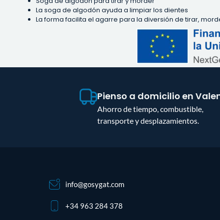
Soga de algodón para tirar y morder
La soga de algodón ayuda a limpiar los dientes
La forma facilita el agarre para la diversión de tirar, mor
Pienso a domicilio en Vale
Ahorro de tiempo, combustible,
transporte y desplazamientos.
info@gosygat.com
+34 963 284 378