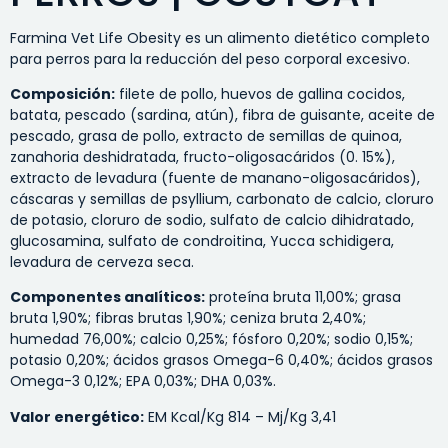
Farmina Vet Life Obesity es un alimento dietético completo
para perros para la reducción del peso corporal excesivo.
Composición:
filete de pollo, huevos de gallina cocidos,
batata, pescado (sardina, atún), fibra de guisante, aceite de
pescado, grasa de pollo, extracto de semillas de quinoa,
zanahoria deshidratada, fructo-oligosacáridos (0. 15%),
extracto de levadura (fuente de manano-oligosacáridos),
cáscaras y semillas de psyllium, carbonato de calcio, cloruro
de potasio, cloruro de sodio, sulfato de calcio dihidratado,
glucosamina, sulfato de condroitina, Yucca schidigera,
levadura de cerveza seca.
Componentes analíticos:
proteína bruta 11,00%; grasa
bruta 1,90%; fibras brutas 1,90%; ceniza bruta 2,40%;
humedad 76,00%; calcio 0,25%; fósforo 0,20%; sodio 0,15%;
potasio 0,20%; ácidos grasos Omega-6 0,40%; ácidos grasos
Omega-3 0,12%; EPA 0,03%; DHA 0,03%.
Valor energético:
EM Kcal/Kg 814 – Mj/Kg 3,41