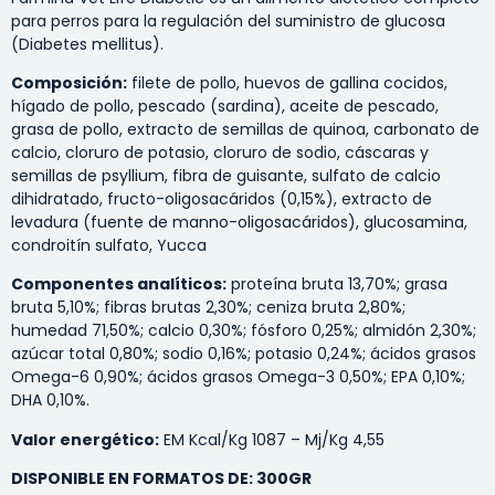
para perros para la regulación del suministro de glucosa
(Diabetes mellitus).
Composición:
filete de pollo, huevos de gallina cocidos,
hígado de pollo, pescado (sardina), aceite de pescado,
grasa de pollo, extracto de semillas de quinoa, carbonato de
calcio, cloruro de potasio, cloruro de sodio, cáscaras y
semillas de psyllium, fibra de guisante, sulfato de calcio
dihidratado, fructo-oligosacáridos (0,15%), extracto de
levadura (fuente de manno-oligosacáridos), glucosamina,
condroitín sulfato, Yucca
Componentes analíticos:
proteína bruta 13,70%; grasa
bruta 5,10%; fibras brutas 2,30%; ceniza bruta 2,80%;
humedad 71,50%; calcio 0,30%; fósforo 0,25%; almidón 2,30%;
azúcar total 0,80%; sodio 0,16%; potasio 0,24%; ácidos grasos
Omega-6 0,90%; ácidos grasos Omega-3 0,50%; EPA 0,10%;
DHA 0,10%.
Valor energético:
EM Kcal/Kg 1087 – Mj/Kg 4,55
DISPONIBLE EN FORMATOS DE: 300GR