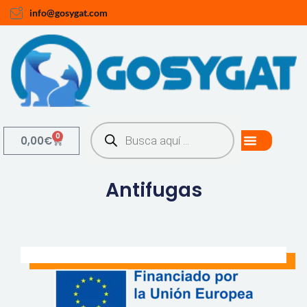
info@gosygat.com
0
0,00
€
Antifugas