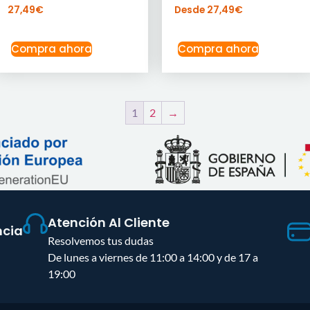
27,49
€
Desde
27,49
€
Compra ahora
Compra ahora
1
2
→
Atención Al Cliente
ncia
Resolvemos tus dudas
De lunes a viernes de 11:00 a 14:00 y de 17 a
19:00