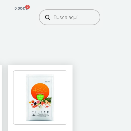
0
0,00
€