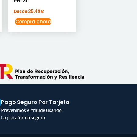
Perros
Desde
25,49
€
Compra ahora
Pago Seguro Por Tarjeta
Prevenimos el fraude usando
La plataforma segura